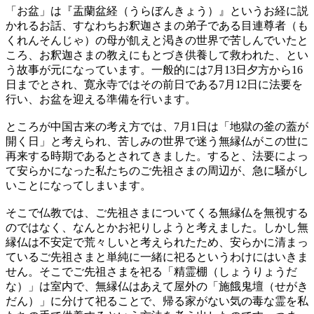
「お盆」は『盂蘭盆経（うらぼんきょう）』というお経に説
かれるお話、すなわちお釈迦さまの弟子である目連尊者（も
くれんそんじゃ）の母が飢えと渇きの世界で苦しんでいたと
ころ、お釈迦さまの教えにもとづき供養して救われた、とい
う故事が元になっています。一般的には7月13日夕方から16
日までとされ、寛永寺ではその前日である7月12日に法要を
行い、お盆を迎える準備を行います。
ところが中国古来の考え方では、7月1日は「地獄の釜の蓋が
開く日」と考えられ、苦しみの世界で迷う無縁仏がこの世に
再来する時期であるとされてきました。すると、法要によっ
て安らかになった私たちのご先祖さまの周辺が、急に騒がし
いことになってしまいます。
そこで仏教では、ご先祖さまについてくる無縁仏を無視する
のではなく、なんとかお祀りしようと考えました。しかし無
縁仏は不安定で荒々しいと考えられたため、安らかに清まっ
ているご先祖さまと単純に一緒に祀るというわけにはいきま
せん。そこでご先祖さまを祀る「精霊棚（しょうりょうだ
な）」は室内で、無縁仏はあえて屋外の「施餓鬼壇（せがき
だん）」に分けて祀ることで、帰る家がない気の毒な霊を私