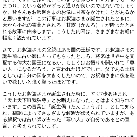
まつり」という名称がずっと通りが良いのではないでしょう
か。皆さんもお釈迦さまのお像に甘茶をかけたことがあるか
と思いますが、この行事はお釈迦さまが誕生されたときに、
天から不死の霊薬とされる「甘露（かんろ）」が降ったとさ
れる故事に由来します。こうした内容は、さまざまなお経に
幅広く説かれています。
さて、お釈迦さまの父親はある国の王様です。お釈迦さまの
誕生前に占い師に占ってもらったところ、将来は世界中を支
配する偉大な国王になるか、もしくはお悟りを開かれて「尊
い人」になるだろう、と言われたほどでした。父である王様
としては自分の国を大きくしたいので、お釈迦さまに後を継
いで欲しいと強く願ったほどです。
こうしたお釈迦さまが誕生された時に、すぐ7歩あゆまれ
「天上天下唯我独尊」とお唱えになったことはよく知られて
います。この言葉は「誕生偈（たんじょうげ）」として知ら
れ、翻訳によってさまざまな解釈が伝えられていますが、あ
る解釈では占い師が占った「尊い人」が自分であるとの宣
言、と考えられています。