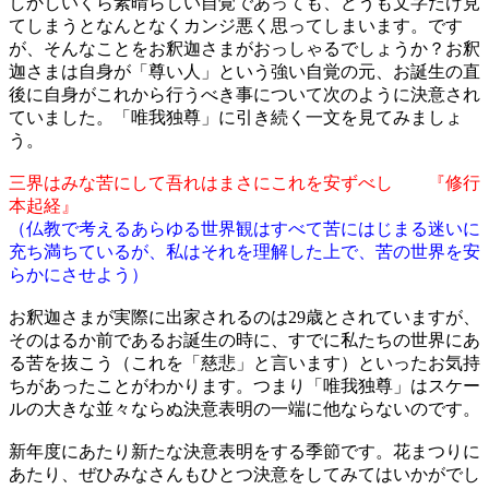
しかしいくら素晴らしい自覚であっても、どうも文字だけ見
てしまうとなんとなくカンジ悪く思ってしまいます。です
が、そんなことをお釈迦さまがおっしゃるでしょうか？お釈
迦さまは自身が「尊い人」という強い自覚の元、お誕生の直
後に自身がこれから行うべき事について次のように決意され
ていました。「唯我独尊」に引き続く一文を見てみましょ
う。
三界はみな苦にして吾れはまさにこれを安ずべし
『修行
本起経』
（仏教で考えるあらゆる世界観はすべて苦にはじまる迷いに
充ち満ちているが、私はそれを理解した上で、苦の世界を安
らかにさせよう）
お釈迦さまが実際に出家されるのは29歳とされていますが、
そのはるか前であるお誕生の時に、すでに私たちの世界にあ
る苦を抜こう（これを「慈悲」と言います）といったお気持
ちがあったことがわかります。つまり「唯我独尊」はスケー
ルの大きな並々ならぬ決意表明の一端に他ならないのです。
新年度にあたり新たな決意表明をする季節です。花まつりに
あたり、ぜひみなさんもひとつ決意をしてみてはいかがでし