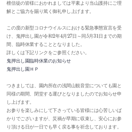
檀信徒の皆様におかれましては平素より当山護持にご理
解とご協力を賜り篤く御礼申し上げます。
この度の新型コロナウイルスにおける緊急事態宣言を受
け、鬼押出し園が令和2年4月27日～同5月31日までの期
間、臨時休業することとなりました。
詳しくは下記リンクをご参照ください。
鬼押出し園臨時休業のお知らせ
鬼押出し園ＨＰ
つきましては、園内所在の浅間山観音堂についても園と
同様の期間、閉堂する運びとなりましたのでお知らせ申
し上げます。
お参りを楽しみにして下さっている皆様には心苦しいば
かりでございますが、災禍が早期に収束し、安心にお参
り頂ける日が一日でも早く戻る事を祈念しております。