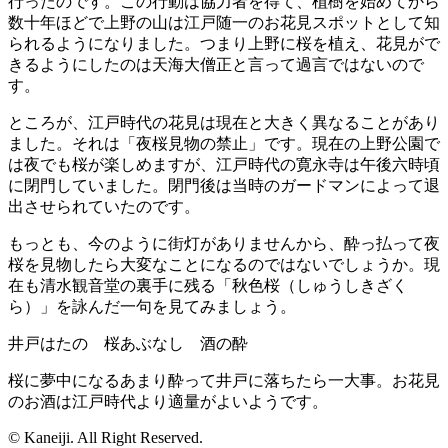
行ったのです。この行動は協力者を得て、植樹を始めてから
数十年ほどで上野の山は江戸随一のお花見スポットとして知
られるようになりました。つまり上野に桜を植え、花見がで
きるようにしたのは天海大僧正と言って過言ではないので
す。
ところが、江戸時代の花見は現在と大きく異なることがあり
ました。それは「夜桜見物の禁止」です。現在の上野公園で
は夜でも桜が楽しめますが、江戸時代の寛永寺は午後六時頃
に閉門していました。閉門後は当時のガードマンによって退
出させられていたのです。
もっとも、今のように街灯がありませんから、酔っ払って夜
桜を見物したら大変なことになるのではないでしょうか。現
在も清水観音堂の裏手に残る「秋色桜（しゅうしきざく
ら）」を詠んだ一句を見てみましょう。
井戸はたの 桜あぶなし 酒の酔
桜に夢中になるあまり酔って井戸に落ちたら一大事。お花見
のお酒は江戸時代より適量がよいようです。
© Kaneiji. All Right Reserved.