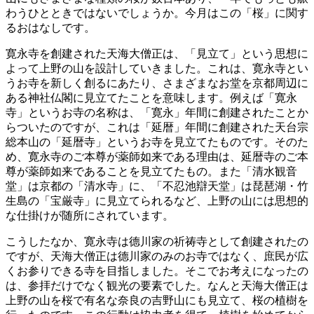
わうひとときではないでしょうか。今月はこの「桜」に関す
るおはなしです。
寛永寺を創建された天海大僧正は、「見立て」という思想に
よって上野の山を設計していきました。これは、寛永寺とい
うお寺を新しく創るにあたり、さまざまなお堂を京都周辺に
ある神社仏閣に見立てたことを意味します。例えば「寛永
寺」というお寺の名称は、「寛永」年間に創建されたことか
らついたのですが、これは「延暦」年間に創建された天台宗
総本山の「延暦寺」というお寺を見立てたものです。そのた
め、寛永寺のご本尊が薬師如来である理由は、延暦寺のご本
尊が薬師如来であることを見立てたもの。また「清水観音
堂」は京都の「清水寺」に、「不忍池辯天堂」は琵琶湖・竹
生島の「宝厳寺」に見立てられるなど、上野の山には思想的
な仕掛けが随所にされています。
こうしたなか、寛永寺は德川家の祈祷寺として創建されたの
ですが、天海大僧正は德川家のみのお寺ではなく、庶民が広
くお参りできる寺を目指しました。そこでお考えになったの
は、参拝だけでなく観光の要素でした。なんと天海大僧正は
上野の山を桜で有名な奈良の吉野山にも見立て、桜の植樹を